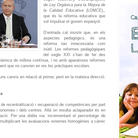
de
Ley Orgánica para la Mejora de
la Calidad Educativa
(LOMCE),,
que és la reforma educativa que
vol impulsar el govern espanyol.
D’entrada cal insistir que, en els
aspectes pedagògics, és una
reforma tan innecessària com
inútil. Les reformes pedagògiques
del segle XXI s’han de fer des
inàmica de millora contínua, i no amb aparatoses reformes
però que no canvien en res les pràctiques escolars.
s canvis en relació al primer, però en la mateixa direcció.
ia
 de recentralització i recuperació de competències per part
tonomies i dels centres. Allà on resulta aclaparador és en
luació. Per una dobla via: incrementant el percentatge de
i multiplicant les avaluacions externes homogènies a càrrec