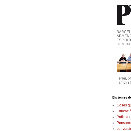
BARCELO
ARMENG
ESPIRIT
DEMONT
Ferrer, 
l’ampli i 
Els temes de
Coses q
Educaci
Política
(
Pensame
conversi