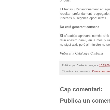
3r curs.
El fracàs i l’abandonament en aqu
resultar profundament segregado
itineraris ni segones oportunitats.
No està generant consens
Si s’acabés aprovant només amb el 
d’un enèsim canvi, en la més pura
no sigui així, però al ministre no s
Publicat a Catalunya Cristiana
Publicat per
Carles Armengol
a
16:19:00
Etiquetes de comentaris:
Coses que pa
Cap comentari:
Publica un coment