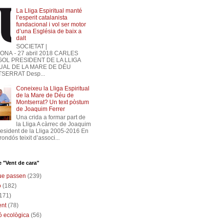
La Lliga Espiritual manté
l’esperit catalanista
fundacional i vol ser motor
d’una Església de baix a
dalt
SOCIETAT |
NA - 27 abril 2018 CARLES
OL PRESIDENT DE LA LLIGA
UAL DE LA MARE DE DÉU
SERRAT Desp...
Coneixeu la Lliga Espiritual
de la Mare de Déu de
Montserrat? Un text pòstum
de Joaquim Ferrer
Una crida a formar part de
la Lliga A càrrec de Joaquim
president de la Lliga 2005-2016 En
frondós teixit d’associ...
 "Vent de cara"
ue passen
(239)
ó
(182)
171)
nt
(78)
ó ecològica
(56)