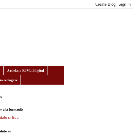
Articles a El Matí digital
ió ecològica
ws
r a la formació
dato si' Edu
dato si'