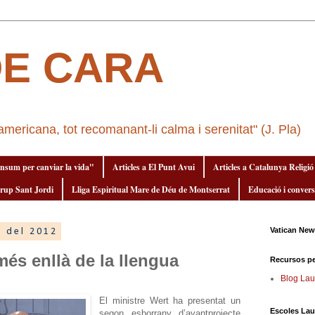
DE CARA
l'americana, tot recomanant-li calma i serenitat" (J. Pla)
onsum per canviar la vida"
Articles a El Punt Avui
Articles a Catalunya Religió
rup Sant Jordi
Lliga Espiritual Mare de Déu de Montserrat
Educació i convers
Vatican Ne
e del 2012
s enllà de la llengua
Recursos pe
Blog Lau
El ministre Wert ha presentat un
Escoles Lau
segon esborrany d’avantprojecte