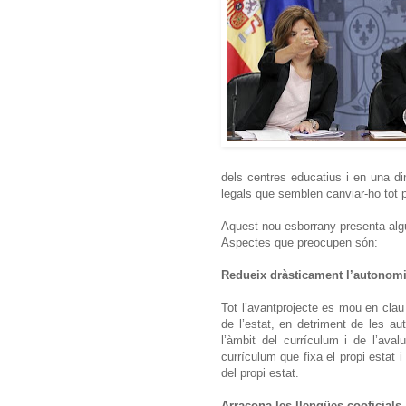
dels centres educatius i en una d
legals que semblen canviar-ho tot 
Aquest nou esborrany presenta algun
Aspectes que preocupen són:
Redueix dràsticament l’autonom
Tot l’avantprojecte es mou en clau
de l’estat, en detriment de les au
l’àmbit del currículum i de l’ava
currículum que fixa el propi estat 
del propi estat.
Arracona les llengües cooficials