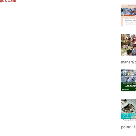
tge (Atom)
manera ta
polític é