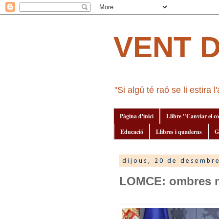
VENT 
"Si algú té raó se li estira 
Pàgina d'inici
Llibre "Canviar el c
Educació
Llibres i quaderns
G
dijous, 20 de desembr
LOMCE: ombres mé