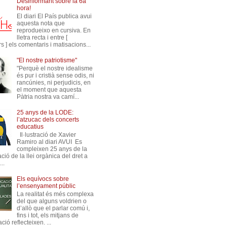
Desinformant sobre la 6a
hora!
El diari El País publica avui
aquesta nota que
reprodueixo en cursiva. En
lletra recta i entre [
s ] els comentaris i matisacions...
"El nostre patriotisme"
"Perquè el nostre idealisme
és pur i cristià sense odis, ni
rancúnies, ni perjudicis, en
el moment que aquesta
Pàtria nostra va camí...
25 anys de la LODE:
l’atzucac dels concerts
educatius
Il·lustració de Xavier
Ramiro al diari AVUI Es
compleixen 25 anys de la
ió de la llei orgànica del dret a
..
Els equívocs sobre
l’ensenyament públic
La realitat és més complexa
del que alguns voldrien o
d’allò que el parlar comú i,
fins i tot, els mitjans de
ió reflecteixen. ...