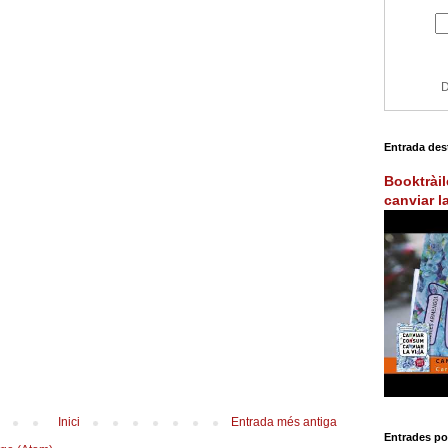
D
Entrada des
Booktràil
canviar l
Inici
Entrada més antiga
Entrades po