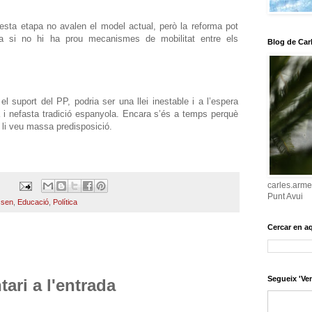
esta etapa no avalen el model actual, però la reforma pot
ra si no hi ha prou mecanismes de mobilitat entre els
Blog de Car
suport del PP, podria ser una llei inestable i a l’espera
 i nefasta tradició espanyola. Encara s’és a temps perquè
e li veu massa predisposició.
carles.arme
Punt Avui
ssen
,
Educació
,
Política
Cercar en a
Segueix 'Ven
ari a l'entrada