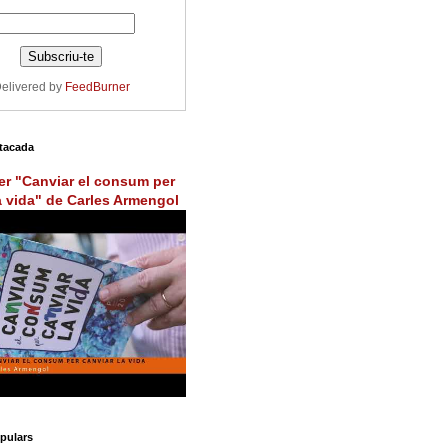
elivered by
FeedBurner
tacada
er "Canviar el consum per
a vida" de Carles Armengol
pulars