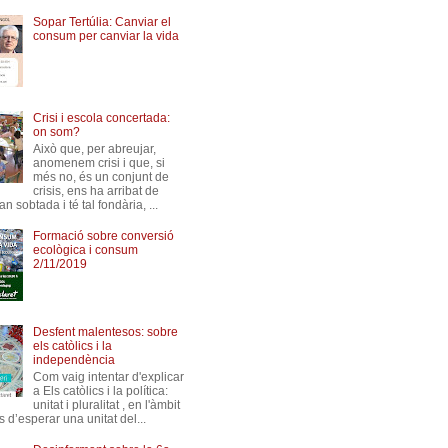
Sopar Tertúlia: Canviar el
consum per canviar la vida
Crisi i escola concertada:
on som?
Això que, per abreujar,
anomenem crisi i que, si
més no, és un conjunt de
crisis, ens ha arribat de
n sobtada i té tal fondària, ...
Formació sobre conversió
ecològica i consum
2/11/2019
Desfent malentesos: sobre
els catòlics i la
independència
Com vaig intentar d'explicar
a Els catòlics i la política:
unitat i pluralitat , en l'àmbit
s d’esperar una unitat del...