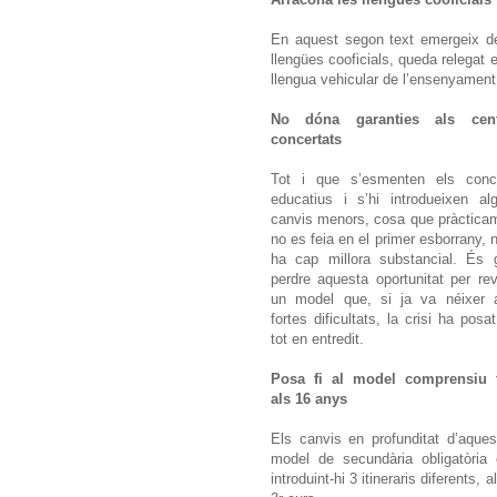
En aquest segon text emergeix d
llengües cooficials, queda relegat 
llengua vehicular de l’ensenyament,
No dóna garanties als cent
concertats
Tot i que s’esmenten els conc
educatius i s’hi introdueixen al
canvis menors, cosa que pràctica
no es feia en el primer esborrany, n
ha cap millora substancial. És 
perdre aquesta oportunitat per rev
un model que, si ja va néixer
fortes dificultats, la crisi ha posat
tot en entredit.
Posa fi al model comprensiu 
als 16 anys
Els canvis en profunditat d’aqu
model de secundària obligatòria
introduint-hi 3 itineraris diferents,