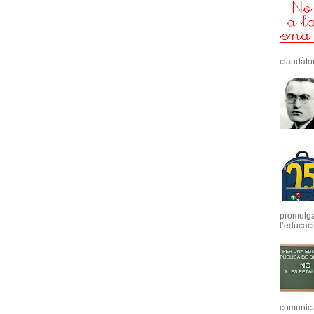
claudàtor
promulgac
l’educaci.
comunicac