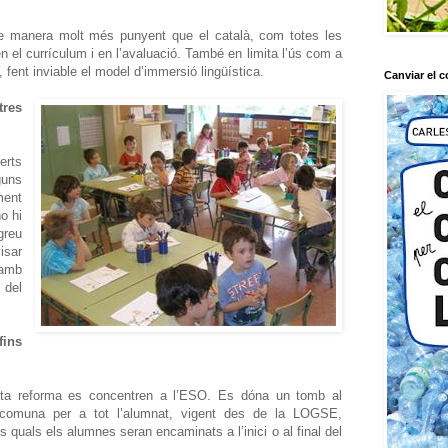
e manera molt més punyent que el català, com totes les
en el currículum i en l’avaluació. També en limita l’ús com a
 fent inviable el model d’immersió lingüística.
Canviar el c
res
erts
guns
ment
o hi
greu
isar
 amb
 del
fins
esta reforma es concentren a l’ESO. Es dóna un tomb al
 comuna per a tot l’alumnat, vigent des de la LOGSE,
 als quals els alumnes seran encaminats a l’inici o al final del